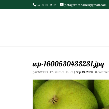
04 90 61 52 93
potagerdeshalles@gmail.com
wp-1600530438281.jpg
par
SWlePOTAGERdesHalles
|
Sep 19, 2020
|
0 commen