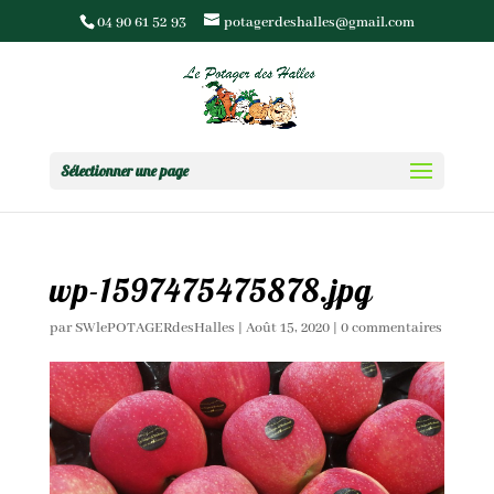
04 90 61 52 93
potagerdeshalles@gmail.com
Sélectionner une page
wp-1597475475878.jpg
par
SWlePOTAGERdesHalles
|
Août 15, 2020
|
0 commentaires