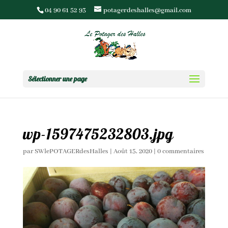
04 90 61 52 93
potagerdeshalles@gmail.com
Sélectionner une page
wp-1597475232803.jpg
par
SWlePOTAGERdesHalles
|
Août 15, 2020
|
0 commentaires