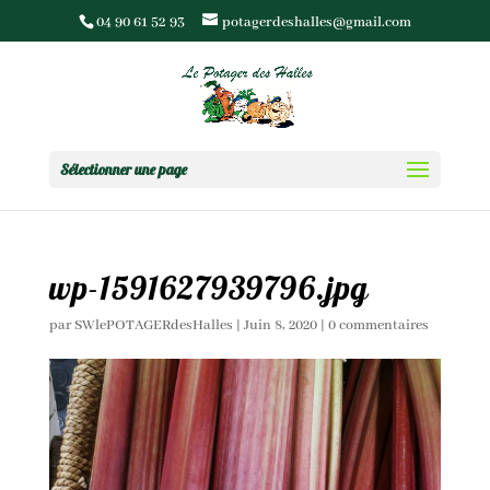
04 90 61 52 93
potagerdeshalles@gmail.com
Sélectionner une page
wp-1591627939796.jpg
par
SWlePOTAGERdesHalles
|
Juin 8, 2020
|
0 commentaires