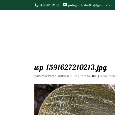
04 90 61 52 93
potagerdeshalles@gmail.com
wp-1591627210213.jpg
par
SWlePOTAGERdesHalles
|
Juin 8, 2020
|
0 commen