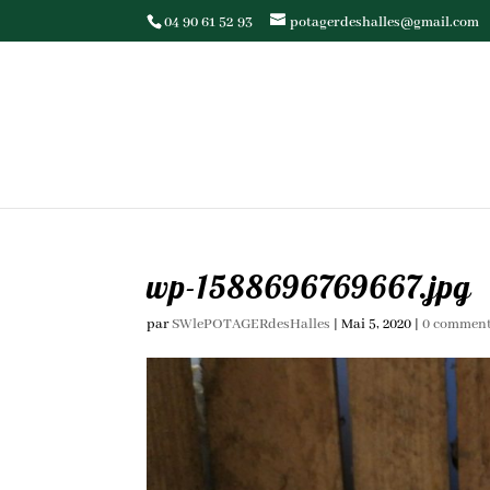
04 90 61 52 93
potagerdeshalles@gmail.com
wp-1588696769667.jpg
par
SWlePOTAGERdesHalles
|
Mai 5, 2020
|
0 comment