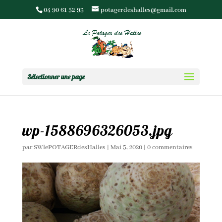
04 90 61 52 93
potagerdeshalles@gmail.com
Sélectionner une page
wp-1588696326053.jpg
par
SWlePOTAGERdesHalles
|
Mai 5, 2020
|
0 commentaires