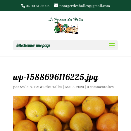
04 90 61 52 93
potagerdeshalles@gmail.com
Sélectionner une page
wp-1588696116225.jpg
par
SWlePOTAGERdesHalles
|
Mai 5, 2020
|
0 commentaires