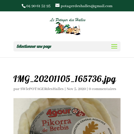
04 90 61 52 93
potagerdeshalles@gmail.com
Sélectionner une page
IMG_20201105_165736.jpg
par
SWlePOTAGERdesHalles
|
Nov 5, 2020
|
0 commentaires