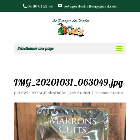
04 90 61 52 93
potagerdeshalles@gmail.com
Sélectionner une page
IMG_20201031_063049.jpg
par
SWlePOTAGERdesHalles
|
Oct 31, 2020
|
0 commentaires