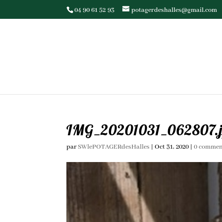
04 90 61 52 93
potagerdeshalles@gmail.com
IMG_20201031_062807.
par
SWlePOTAGERdesHalles
|
Oct 31, 2020
|
0 commen