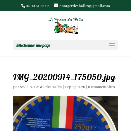
04 90 61 52 93
potagerdeshalles@gmail.com
Sélectionner une page
IMG_20200914_175050.jpg
par
SWlePOTAGERdesHalles
|
Sep 17, 2020
|
0 commentaires