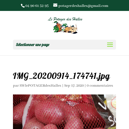
04 90 61 52 93
potagerdeshalles@gmail.com
Sélectionner une page
IMG_20200914_174741.jpg
par
SWlePOTAGERdesHalles
|
Sep 17, 2020
|
0 commentaires