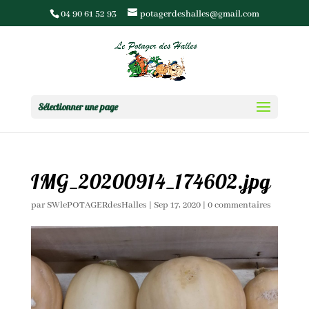
04 90 61 52 93
potagerdeshalles@gmail.com
Sélectionner une page
IMG_20200914_174602.jpg
par
SWlePOTAGERdesHalles
|
Sep 17, 2020
|
0 commentaires