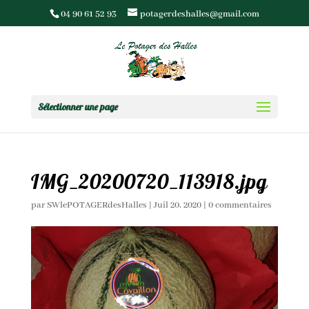
04 90 61 52 93
potagerdeshalles@gmail.com
Sélectionner une page
IMG_20200720_113918.jpg
par
SWlePOTAGERdesHalles
|
Juil 20, 2020
|
0 commentaires