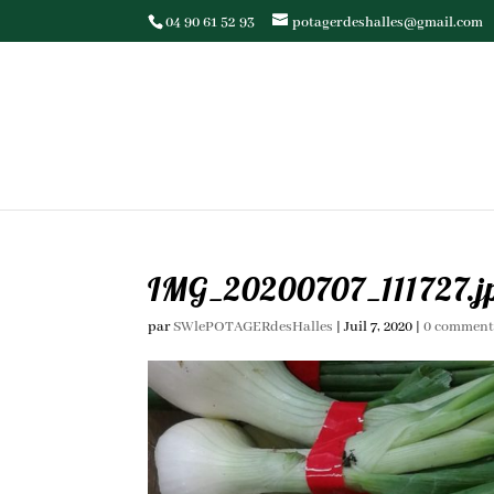
04 90 61 52 93
potagerdeshalles@gmail.com
IMG_20200707_111727.j
par
SWlePOTAGERdesHalles
|
Juil 7, 2020
|
0 comment