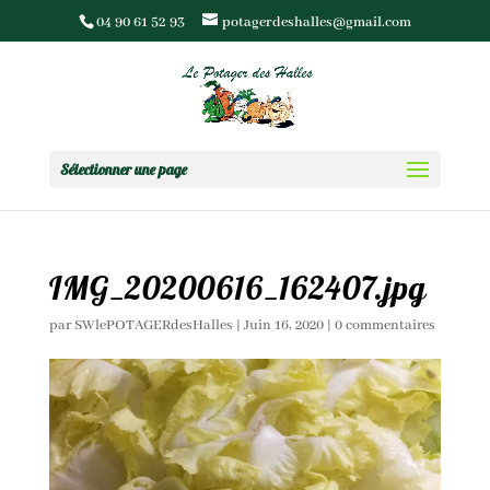
04 90 61 52 93
potagerdeshalles@gmail.com
Sélectionner une page
IMG_20200616_162407.jpg
par
SWlePOTAGERdesHalles
|
Juin 16, 2020
|
0 commentaires