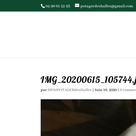
04 90 61 52 93
potagerdeshalles@gmail.com
IMG_20200615_105744.
par
SWlePOTAGERdesHalles
|
Juin 16, 2020
|
0 commen