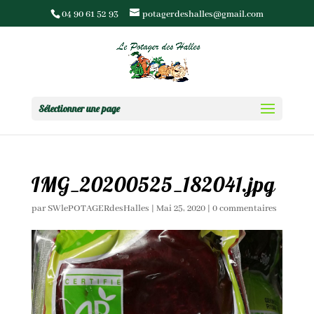
04 90 61 52 93
potagerdeshalles@gmail.com
Sélectionner une page
IMG_20200525_182041.jpg
par
SWlePOTAGERdesHalles
|
Mai 25, 2020
|
0 commentaires