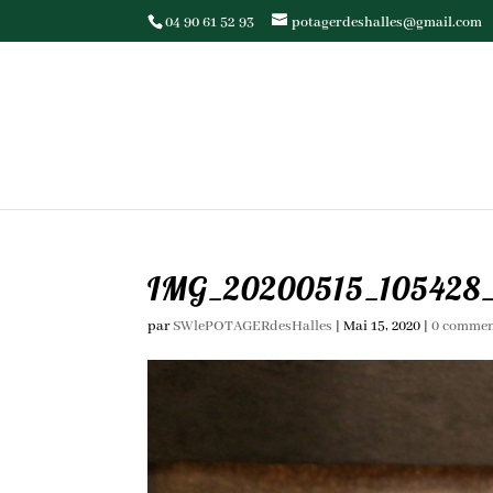
04 90 61 52 93
potagerdeshalles@gmail.com
IMG_20200515_105428
par
SWlePOTAGERdesHalles
|
Mai 15, 2020
|
0 commen