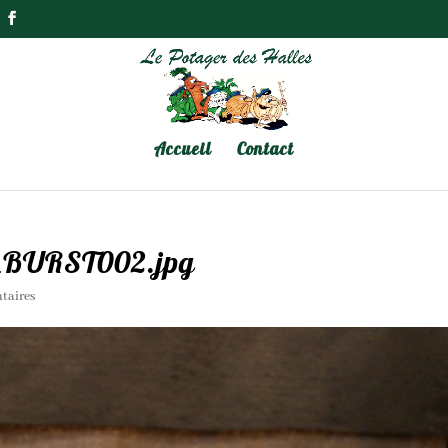
Accueil
Contact
_BURST002.jpg
taires