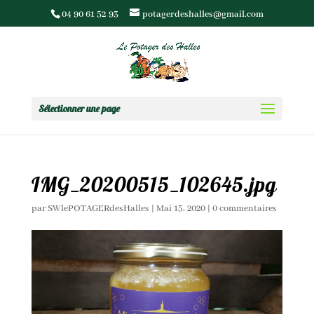
04 90 61 52 93
potagerdeshalles@gmail.com
Sélectionner une page
IMG_20200515_102645.jpg
par
SWlePOTAGERdesHalles
|
Mai 15, 2020
|
0 commentaires