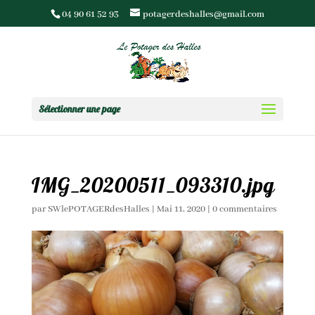
04 90 61 52 93
potagerdeshalles@gmail.com
Sélectionner une page
IMG_20200511_093310.jpg
par
SWlePOTAGERdesHalles
|
Mai 11, 2020
|
0 commentaires