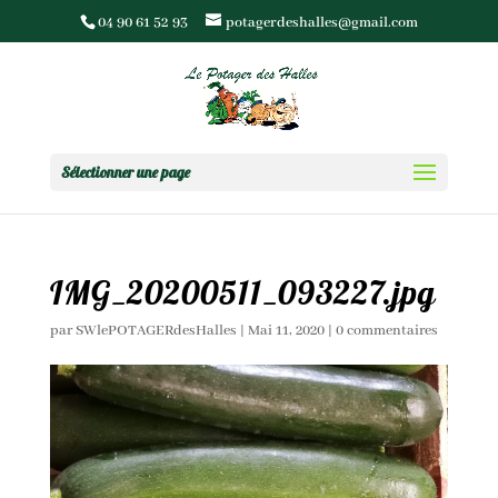
04 90 61 52 93
potagerdeshalles@gmail.com
Sélectionner une page
IMG_20200511_093227.jpg
par
SWlePOTAGERdesHalles
|
Mai 11, 2020
|
0 commentaires