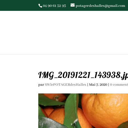
04 90 61 52 93
potagerdeshalles@gmail.com
IMG_20191221_143938.j
par
SWlePOTAGERdesHalles
|
Mai 7, 2020
|
0 comment