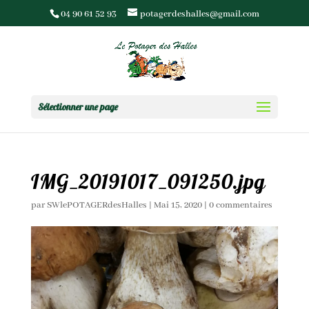
04 90 61 52 93
potagerdeshalles@gmail.com
Sélectionner une page
IMG_20191017_091250.jpg
par
SWlePOTAGERdesHalles
|
Mai 15, 2020
|
0 commentaires