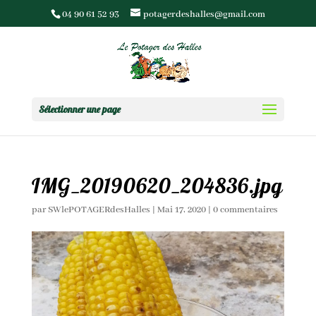
04 90 61 52 93
potagerdeshalles@gmail.com
Sélectionner une page
IMG_20190620_204836.jpg
par
SWlePOTAGERdesHalles
|
Mai 17, 2020
|
0 commentaires