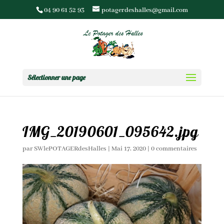
04 90 61 52 93
potagerdeshalles@gmail.com
Sélectionner une page
IMG_20190601_095642.jpg
par
SWlePOTAGERdesHalles
|
Mai 17, 2020
|
0 commentaires