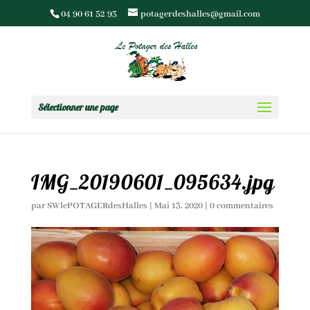
04 90 61 52 93
potagerdeshalles@gmail.com
Sélectionner une page
IMG_20190601_095634.jpg
par
SWlePOTAGERdesHalles
|
Mai 13, 2020
|
0 commentaires