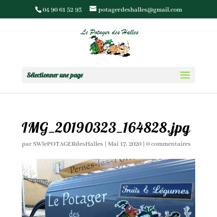
04 90 61 52 93
potagerdeshalles@gmail.com
Sélectionner une page
IMG_20190323_164828.jpg
par
SWlePOTAGERdesHalles
|
Mai 17, 2020
|
0 commentaires