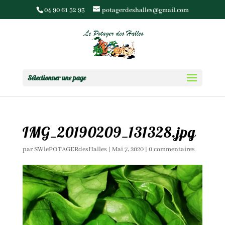
04 90 61 52 93
potagerdeshalles@gmail.com
Sélectionner une page
IMG_20190209_131328.jpg
par
SWlePOTAGERdesHalles
|
Mai 7, 2020
|
0 commentaires