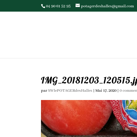
04 90 61 52 93
potagerdeshalles@gmail.com
IMG_20181203_120515.j
par
SWlePOTAGERdesHalles
|
Mai 17, 2020
|
0 commen