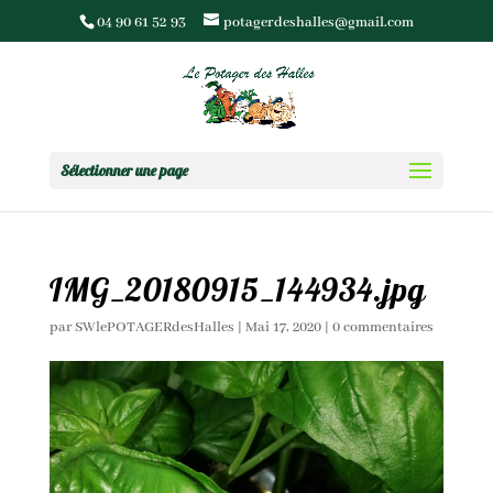
04 90 61 52 93
potagerdeshalles@gmail.com
Sélectionner une page
IMG_20180915_144934.jpg
par
SWlePOTAGERdesHalles
|
Mai 17, 2020
|
0 commentaires