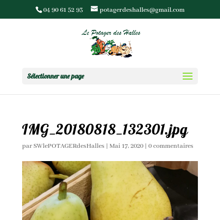
04 90 61 52 93
potagerdeshalles@gmail.com
Sélectionner une page
IMG_20180818_132301.jpg
par
SWlePOTAGERdesHalles
|
Mai 17, 2020
|
0 commentaires