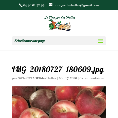
04 90 61 52 93
potagerdeshalles@gmail.com
Sélectionner une page
IMG_20180727_180609.jpg
par
SWlePOTAGERdesHalles
|
Mai 17, 2020
|
0 commentaires