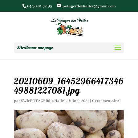
04 90 61 52 93
potagerdeshalles@gmail.com
Sélectionner une page
20210609_16452966417346
49881227081.jpg
par
SWlePOTAGERdesHalles
|
Juin 9, 2021
|
0 commentaires