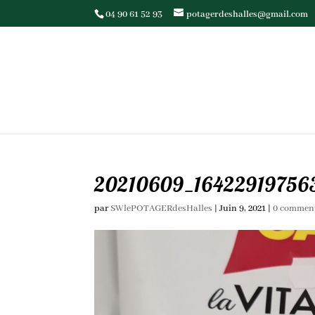
04 90 61 52 93
potagerdeshalles@gmail.com
20210609_16422919756
par
SWlePOTAGERdesHalles
|
Juin 9, 2021
|
0 comment