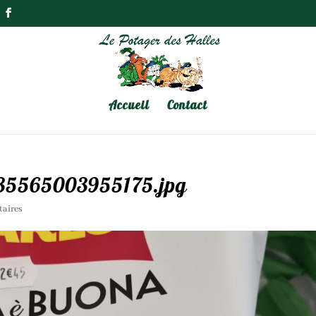
Accueil
Contact
35565003955175.jpg
aires