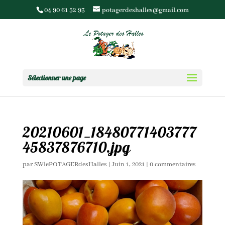
04 90 61 52 93
potagerdeshalles@gmail.com
Sélectionner une page
20210601_18480771403777
45837876710.jpg
par
SWlePOTAGERdesHalles
|
Juin 1, 2021
|
0 commentaires