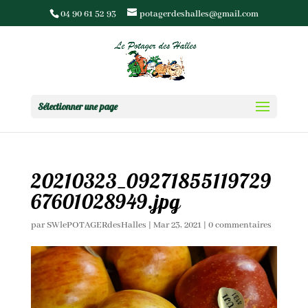
04 90 61 52 93
potagerdeshalles@gmail.com
Sélectionner une page
20210323_09271855119729
67601028949.jpg
par
SWlePOTAGERdesHalles
|
Mar 23, 2021
|
0 commentaires