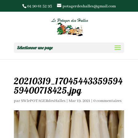
04 90 61 52 93
potagerdeshalles@gmail.com
Sélectionner une page
20210319_17045443359594
59400718425.jpg
par
SWlePOTAGERdesHalles
|
Mar 19, 2021
|
0 commentaires