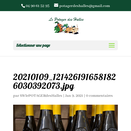
04 90 61 52 93
potagerdeshalles@gmail.com
Sélectionner une page
20210109_121426191658182
6030392073.jpg
par
SWlePOTAGERdesHalles
|
Jan 9, 2021
|
0 commentaires