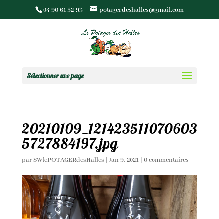
04 90 61 52 93
potagerdeshalles@gmail.com
Sélectionner une page
20210109_121423511070603
5727884197.jpg
par
SWlePOTAGERdesHalles
|
Jan 9, 2021
|
0 commentaires