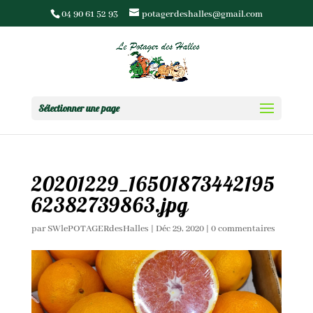
04 90 61 52 93
potagerdeshalles@gmail.com
Sélectionner une page
20201229_16501873442195
62382739863.jpg
par
SWlePOTAGERdesHalles
|
Déc 29, 2020
|
0 commentaires