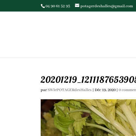
04 90 61 52 93
potagerdeshalles@gmail.com
20201219_121118765390
par
SWlePOTAGERdesHalles
|
Déc 19, 2020
|
0 commen