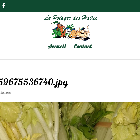
Accueil
Contact
59675536740.jpg
taires