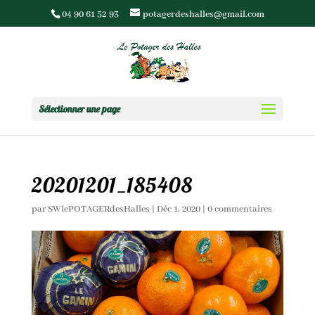
04 90 61 52 93
potagerdeshalles@gmail.com
Sélectionner une page
20201201_185408
par
SWlePOTAGERdesHalles
|
Déc 1, 2020
|
0 commentaires